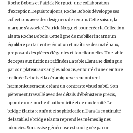
Roche Bobois et Patrick Norguet : une collaboration
d’exception Depuis toujours, Roche Bobois développe ses
collections avec des designers de renom. Cette saison, la
marque s’associe à Patrick Norguet pour créer la Collection
Elanta Roche Bobois. Cette ligne de mobilier incarne un
équilibre parfait entre émotion et maîtrise des matériaux,
proposant des pièces élégantes et fonctionnelles. Une table
de repas aux finitions raffinées La table Elanta se distingue
par son plateau aux angles adoucis, entouré d’une ceinture
inclinée. Le bois et la céramique se rencontrent
harmonieusement, créant un contraste visuel subtil. Son
piètement, travaillé avec des détails d’ébénisterie précis,
apporte une touche d’authenticité et de modernité. Le
bridge Elanta : confort et sophistication Dans la continuité
de la table, le bridge Elanta reprend les mêmes lignes
adoucies. Son assise généreuse est soulignée par un