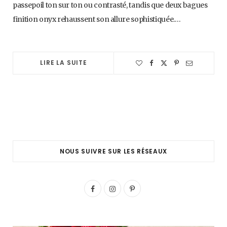
passepoil ton sur ton ou contrasté, tandis que deux bagues
finition onyx rehaussent son allure sophistiquée.…
LIRE LA SUITE
NOUS SUIVRE SUR LES RÉSEAUX
F
I
P
a
n
i
c
s
n