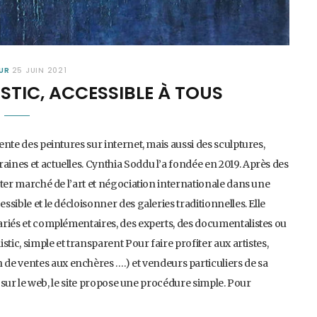
EUR
25 JUIN 2021
ISTIC, ACCESSIBLE À TOUS
vente des peintures sur internet, mais aussi des sculptures,
aines et actuelles. Cynthia Soddu l’a fondée en 2019. Après des
aster marché de l’art et négociation internationale dans une
ssible et le décloisonner des galeries traditionnelles. Elle
variés et complémentaires, des experts, des documentalistes ou
stic, simple et transparent Pour faire profiter aux artistes,
de ventes aux enchères ….) et vendeurs particuliers de sa
ie sur le web, le site propose une procédure simple. Pour