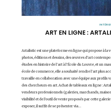
INTÉRI
ART EN LIGNE : ARTAL
Artalistic est une plateforme en ligne qui propose à la 
photos, éditions et dessins, des œuvres d’art contempor
études en histoire de l’art à l’École du Louvre, et un m
école de commerce, elle a souhaité rendre l’art plus acce
travaille en collaboration avec une équipe aux profils 
des chercheurs en art. Achat de tableaux en ligne : Artali
vendeurs professionnels (galeries, marchands, maison 
visibilité et de l’outil de vente proposés par cette galer
exposer, il suffit de se présenter via…