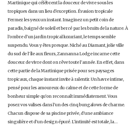
Martinique qui célèbrent la douceur de vivre sous les
tropiques dans un lieu d’exception. Évasion tropicale
Fermez les yeux un instant. Imaginez un petit coin de
paradis, baigné de soleil et bercé par les bruits de la nature. À
l’ombre d’un jardin tropical luxuriant, le temps semble
suspendu. Vous y êtes presque. Niché au Diamant, jolie ville
du sud de l’île aux fleurs, Zannanna Lodge incarne cette
douceur de vivre dont on rêve toute l’année. En effet, dans
cette partie de la Martinique prisée pour ses paysages
tropicaux, chaque instant invite à ralentir. Un havre intime,
pensé pour les amoureux du calme et de cette forme de
bonheur simple qu’on reconnaît immédiatement. Vous
posez vos valises dans l’un des cinq bungalows de charme.
Chacun dispose de sa piscine privée, d’une ambiance
singulière et d’un design épuré. L’intimité est totale, la…