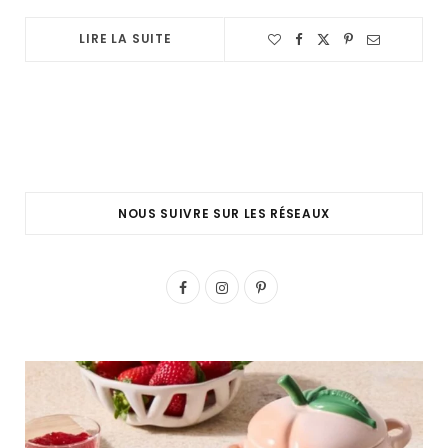
LIRE LA SUITE
NOUS SUIVRE SUR LES RÉSEAUX
F
I
P
a
n
i
c
s
n
e
t
t
b
a
e