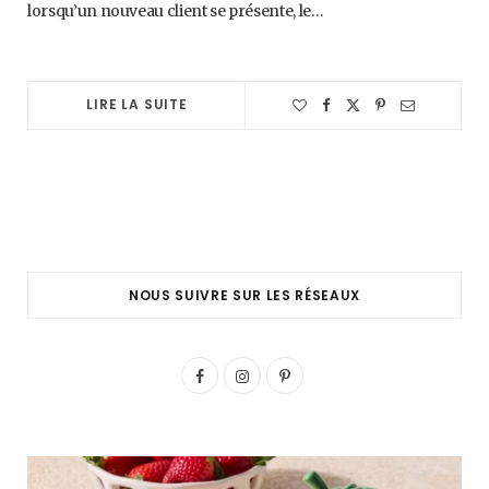
lorsqu’un nouveau client se présente, le…
LIRE LA SUITE
NOUS SUIVRE SUR LES RÉSEAUX
F
I
P
a
n
i
c
s
n
e
t
t