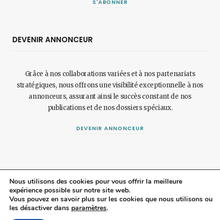
S'ABONNER
DEVENIR ANNONCEUR
Grâce à nos collaborations variées et à nos partenariats
stratégiques, nous offrons une visibilité exceptionnelle à nos
annonceurs, assurant ainsi le succès constant de nos
publications et de nos dossiers spéciaux.
DEVENIR ANNONCEUR
Nous utilisons des cookies pour vous offrir la meilleure
expérience possible sur notre site web.
© 2024 Maisonetjardinmagazine.fr.
Mentions légales
et
politique de
Vous pouvez en savoir plus sur les cookies que nous utilisons ou
les désactiver dans
paramètres
.
confidentialité
.