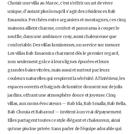
Choisir une villa au Maroc, c’est s’offrir un art de vivre
unique, d’autant plus lorsqu’il s’agit des résidences Bab
Essaouira. Perchées entre arganiers et montagnes, ces cinq
maisons allient charme, confort et panorama à couper le
souffle, dans une ambiance cosy, aussi chaleureuse que
confortable. Des villas lumineuses, un service sur mesure
Les villas Bab Essaouira charment dès le premier regard,
non seulement grâce à leurs lignes épurées et leurs
grandes baies vitrées, mais aussi et surtout par leurs
couleurs naturelles qui respirent la sérénité. À l’intérieur, les
espaces ouverts et baignés de lumière donnent sur de jolis
jardins, offrant une atmosphère douce et joyeuse. Cinq
villas, aux noms évocateurs — Bab Ida, Bab Smalla, Bab Bella,
Bab Chouia et Babarouf — invitent à un vrai dépaysement.
Elles partagent toutes ce style élégant et chaleureux, ainsi
qu’une piscine privée. Sans parler de l’équipe adorable qui