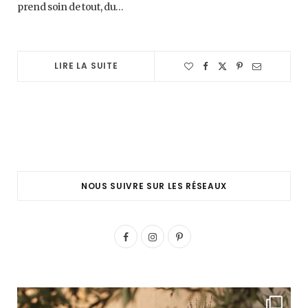
prend soin de tout, du…
LIRE LA SUITE
NOUS SUIVRE SUR LES RÉSEAUX
F
I
P
a
n
i
c
s
n
e
t
t