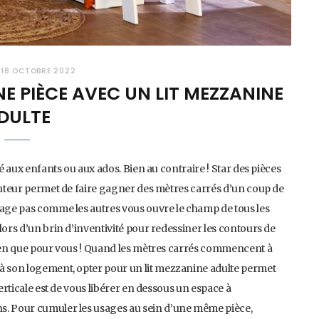
18 OCTOBRE 2022
E PIÈCE AVEC UN LIT MEZZANINE
DULTE
vé aux enfants ou aux ados. Bien au contraire ! Star des pièces
hauteur permet de faire gagner des mètres carrés d’un coup de
hage pas comme les autres vous ouvre le champ de tous les
lors d’un brin d’inventivité pour redessiner les contours de
 rien que pour vous ! Quand les mètres carrés commencent à
 à son logement, opter pour un lit mezzanine adulte permet
verticale est de vous libérer en dessous un espace à
ns. Pour cumuler les usages au sein d’une même pièce,