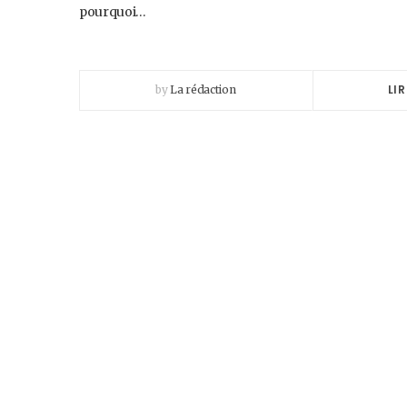
pourquoi…
LIR
by
La rédaction