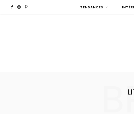
F
I
P
TENDANCES
INTÉR
a
n
i
c
s
n
e
t
t
b
a
e
B
o
g
r
L
o
r
e
k
a
s
m
t