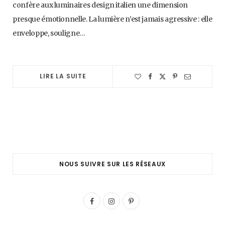
confère aux luminaires design italien une dimension
presque émotionnelle. La lumière n’est jamais agressive : elle
enveloppe, souligne…
LIRE LA SUITE
NOUS SUIVRE SUR LES RÉSEAUX
F
I
P
a
n
i