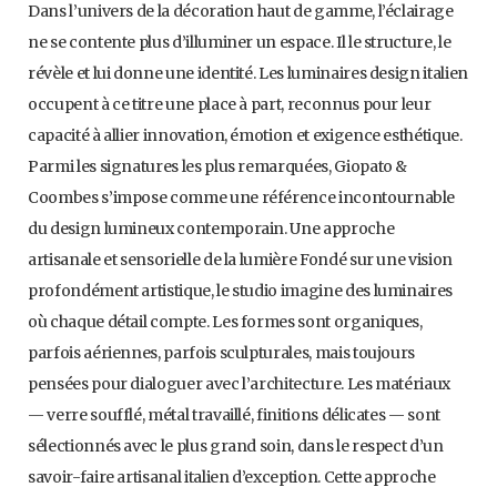
Dans l’univers de la décoration haut de gamme, l’éclairage
ne se contente plus d’illuminer un espace. Il le structure, le
révèle et lui donne une identité. Les luminaires design italien
occupent à ce titre une place à part, reconnus pour leur
capacité à allier innovation, émotion et exigence esthétique.
Parmi les signatures les plus remarquées, Giopato &
Coombes s’impose comme une référence incontournable
du design lumineux contemporain. Une approche
artisanale et sensorielle de la lumière Fondé sur une vision
profondément artistique, le studio imagine des luminaires
où chaque détail compte. Les formes sont organiques,
parfois aériennes, parfois sculpturales, mais toujours
pensées pour dialoguer avec l’architecture. Les matériaux
— verre soufflé, métal travaillé, finitions délicates — sont
sélectionnés avec le plus grand soin, dans le respect d’un
savoir-faire artisanal italien d’exception. Cette approche