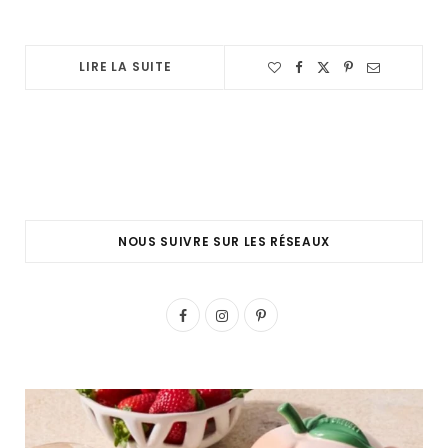
LIRE LA SUITE
NOUS SUIVRE SUR LES RÉSEAUX
F
I
P
a
n
i
c
s
n
e
t
t