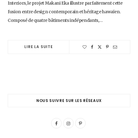
Interiors, le projet Makani Eka illustre parfaitement cette
fusion entre design contemporain et héritage hawaïen.
Composé de quatre bâtiments indépendants,…
LIRE LA SUITE
NOUS SUIVRE SUR LES RÉSEAUX
F
I
P
a
n
i