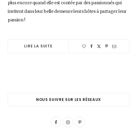
plus encore quand elle est contée par des passionnés qui
invitent dans leur belle demeure leurs hôtes à partager leur
passion !
LIRE LA SUITE
NOUS SUIVRE SUR LES RÉSEAUX
F
I
P
a
n
i