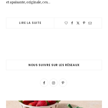
et apaisante, originale, ces…
LIRE LA SUITE
NOUS SUIVRE SUR LES RÉSEAUX
F
I
P
a
n
i
c
s
n
e
t
t