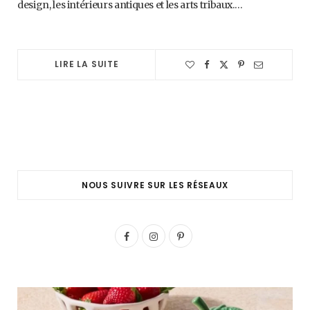
design, les intérieurs antiques et les arts tribaux.…
LIRE LA SUITE
NOUS SUIVRE SUR LES RÉSEAUX
F
I
P
a
n
i
c
s
n
e
t
t