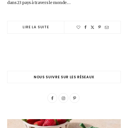
dans 23 pays à travers le monde.…
LIRE LA SUITE
NOUS SUIVRE SUR LES RÉSEAUX
F
I
P
a
n
i
c
s
n
e
t
t