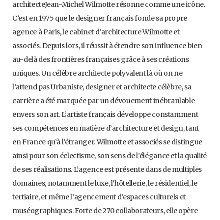
architecteJean-Michel Wilmotte résonne comme une icône.
C’est en 1975 que le designer français fonde sa propre
agence à Paris, le cabinet d’architecture Wilmotte et
associés. Depuis lors, il réussit à étendre son influence bien
au-delà des frontières françaises grâce à ses créations
uniques. Un célèbre architecte polyvalent là où on ne
l’attend pas Urbaniste, designer et architecte célèbre, sa
carrière a été marquée par un dévouement inébranlable
envers son art. L’artiste français développe constamment
ses compétences en matière d’architecture et design, tant
en France qu’à l’étranger. Wilmotte et associés se distingue
ainsi pour son éclectisme, son sens de l’élégance et la qualité
de ses réalisations. L’agence est présente dans de multiples
domaines, notamment le luxe, l’hôtellerie, le résidentiel, le
tertiaire, et même l’agencement d’espaces culturels et
muséographiques. Forte de 270 collaborateurs, elle opère