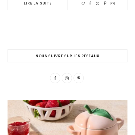
LIRE LA SUITE
NOUS SUIVRE SUR LES RÉSEAUX
F
I
P
a
n
i
c
s
n
e
t
t
b
a
e
o
g
r