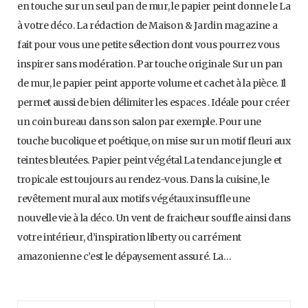
en touche sur un seul pan de mur, le papier peint donne le La
à votre déco. La rédaction de Maison & Jardin magazine a
fait pour vous une petite sélection dont vous pourrez vous
inspirer sans modération. Par touche originale Sur un pan
de mur, le papier peint apporte volume et cachet à la pièce. Il
permet aussi de bien délimiter les espaces . Idéale pour créer
un coin bureau dans son salon par exemple. Pour une
touche bucolique et poétique, on mise sur un motif fleuri aux
teintes bleutées. Papier peint végétal La tendance jungle et
tropicale est toujours au rendez-vous. Dans la cuisine, le
revêtement mural aux motifs végétaux insuffle une
nouvelle vie à la déco. Un vent de fraicheur souffle ainsi dans
votre intérieur, d’inspiration liberty ou carrément
amazonienne c’est le dépaysement assuré. La…