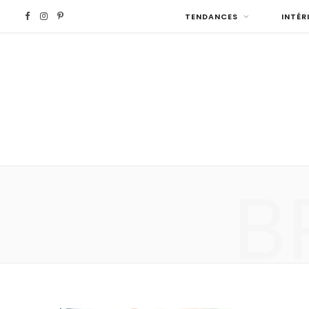
F
I
P
TENDANCES
INTÉR
a
n
i
c
s
n
e
t
t
b
a
e
B
o
g
r
o
r
e
k
a
s
m
t