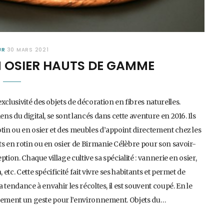
UR
30 MARS 2021
N OSIER HAUTS DE GAMME
clusivité des objets de décoration en fibres naturelles.
ns du digital, se sont lancés dans cette aventure en 2016. Ils
otin ou en osier et des meubles d’appoint directement chez les
ts en rotin ou en osier de Birmanie Célèbre pour son savoir-
ption. Chaque village cultive sa spécialité : vannerie en osier,
etc. Cette spécificité fait vivre ses habitants et permet de
a tendance à envahir les récoltes, il est souvent coupé. En le
également un geste pour l’environnement. Objets du…