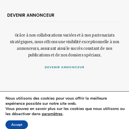
DEVENIR ANNONCEUR
Grâce à nos collaborations variées et à nos partenariats
stratégiques, nous offrons une visibilité exceptionnelle à nos
annonceurs, assurant ainsi le succès constant de nos
publications et de nos dossiers spéciaux.
DEVENIR ANNONCEUR
Nous utilisons des cookies pour vous offrir la meilleure
expérience possible sur notre site web.
© 2024 Maisonetjardinmagazine.fr.
Mentions légales
et
politique de
Vous pouvez en savoir plus sur les cookies que nous utilisons ou
les désactiver dans
paramètres
.
confidentialité
.
Top
Accept