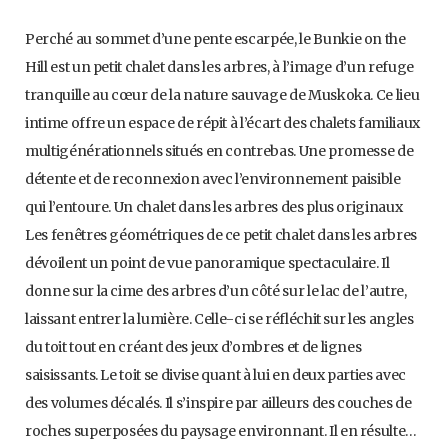
Perché au sommet d’une pente escarpée, le Bunkie on the
Hill est un petit chalet dans les arbres, à l’image d’un refuge
tranquille au cœur de la nature sauvage de Muskoka. Ce lieu
intime offre un espace de répit à l’écart des chalets familiaux
multigénérationnels situés en contrebas. Une promesse de
détente et de reconnexion avec l’environnement paisible
qui l’entoure. Un chalet dans les arbres des plus originaux
Les fenêtres géométriques de ce petit chalet dans les arbres
dévoilent un point de vue panoramique spectaculaire. Il
donne sur la cime des arbres d’un côté sur le lac de l’autre,
laissant entrer la lumière. Celle-ci se réfléchit sur les angles
du toit tout en créant des jeux d’ombres et de lignes
saisissants. Le toit se divise quant à lui en deux parties avec
des volumes décalés. Il s’inspire par ailleurs des couches de
roches superposées du paysage environnant. Il en résulte…