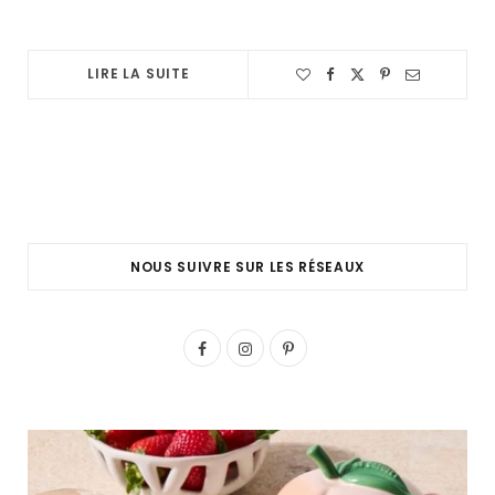
LIRE LA SUITE
NOUS SUIVRE SUR LES RÉSEAUX
F
I
P
a
n
i
c
s
n
e
t
t