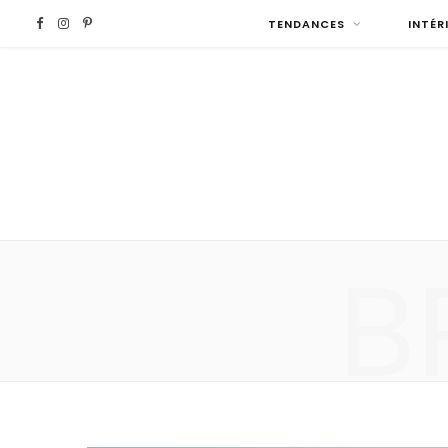
F
I
P
TENDANCES
INTÉR
a
n
i
c
s
n
e
t
t
b
a
e
B
o
g
r
o
r
e
k
a
s
m
t