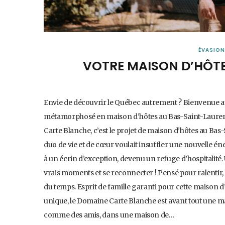
ÉVASION
VOTRE MAISON D’HÔT
Envie de découvrir le Québec autrement ? Bienvenue 
métamorphosé en maison d’hôtes au Bas-Saint-Laurent 
Carte Blanche, c’est le projet de maison d’hôtes au Bas-S
duo de vie et de cœur voulait insuffler une nouvelle é
à un écrin d’exception, devenu un refuge d’hospitalité.
vrais moments et se reconnecter ! Pensé pour ralentir,
du temps. Esprit de famille garanti pour cette maison
unique, le Domaine Carte Blanche est avant tout une mai
comme des amis, dans une maison de…