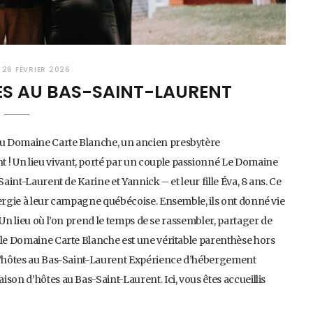
26 FÉVRIER 2026
ES AU BAS-SAINT-LAURENT
au Domaine Carte Blanche, un ancien presbytère
! Un lieu vivant, porté par un couple passionné Le Domaine
aint-Laurent de Karine et Yannick – et leur fille Éva, 8 ans. Ce
nergie à leur campagne québécoise. Ensemble, ils ont donné vie
 Un lieu où l’on prend le temps de se rassembler, partager de
 le Domaine Carte Blanche est une véritable parenthèse hors
 d’hôtes au Bas-Saint-Laurent Expérience d’hébergement
son d’hôtes au Bas-Saint-Laurent. Ici, vous êtes accueillis