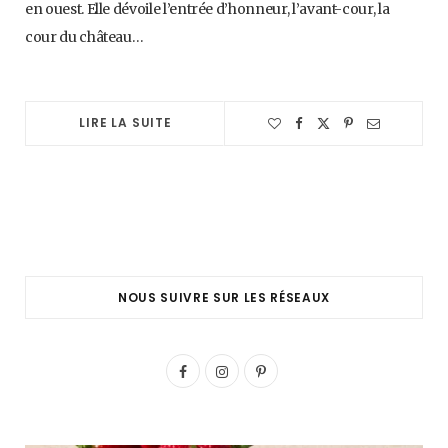
en ouest. Elle dévoile l’entrée d’honneur, l’avant-cour, la
cour du château…
LIRE LA SUITE
NOUS SUIVRE SUR LES RÉSEAUX
F
I
P
a
n
i
c
s
n