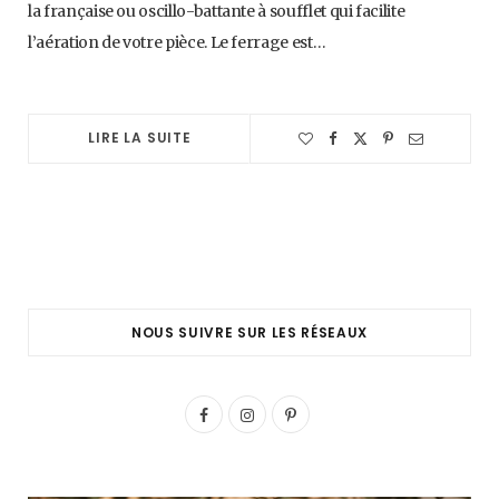
la française ou oscillo-battante à soufflet qui facilite
l’aération de votre pièce. Le ferrage est…
LIRE LA SUITE
NOUS SUIVRE SUR LES RÉSEAUX
F
I
P
a
n
i
c
s
n