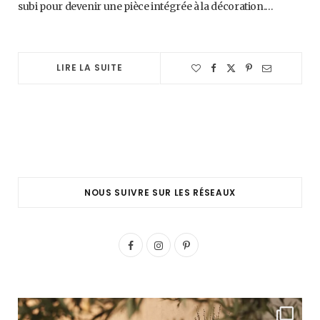
subi pour devenir une pièce intégrée à la décoration.…
LIRE LA SUITE
NOUS SUIVRE SUR LES RÉSEAUX
F
I
P
a
n
i
c
s
n
e
t
t