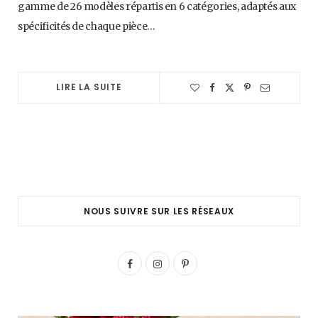
gamme de 26 modèles répartis en 6 catégories, adaptés aux
spécificités de chaque pièce…
LIRE LA SUITE
NOUS SUIVRE SUR LES RÉSEAUX
F
I
P
a
n
i
c
s
n