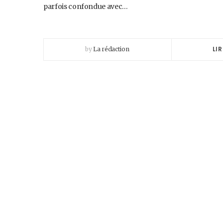
parfois confondue avec…
LIR
by
La rédaction