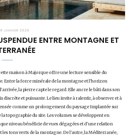
8 JANVIER 2026
USPENDUE ENTRE MONTAGNE ET
TERRANÉE
cette maison à Majorque offre une lecture sensible du
gue. Entre la force minérale de la montagne et l’horizon
arrivée, la pierre capte le regard. Elle ancre le bâti dans son
iscrète et puissante. Le lieu invite à ralentir, à observer et à
 pensée comme un prolongement du paysage Implantée sur
 la topographie du site. Les volumes se développent en
chaque niveau bénéficie de vues dégagées et d’une relation
et les tons verts de la montagne. De l’autre, la Méditerranée,