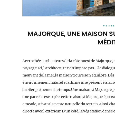
VISITES
MAJORQUE, UNE MAISON S
MÉDI
Accrochée aux hauteurs de la côte ouest de Majorque, 
paysage. Ici, l’architecture ne s’impose pas. Elle dialo
mouvant de la mer, la maison trouve son équilibre. Dès l’
environnement naturel et affirme une présence à la fois d
habiter pleinement le temps. Une maison à Majorque
une parcelle escarpée, cette maison à Majorque épouse
cascade, suivant la pente naturelle du terrain. Ainsi, 
directe avec l’extérieur. D’un côté, la végétation dense 