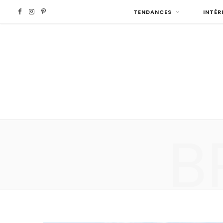
F
I
P
TENDANCES
INTÉR
a
n
i
c
s
n
e
t
t
b
a
e
B
o
g
r
o
r
e
k
a
s
m
t