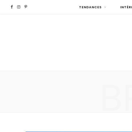
F
I
P
TENDANCES
INTÉR
a
n
i
c
s
n
e
t
t
b
a
e
B
o
g
r
o
r
e
k
a
s
m
t