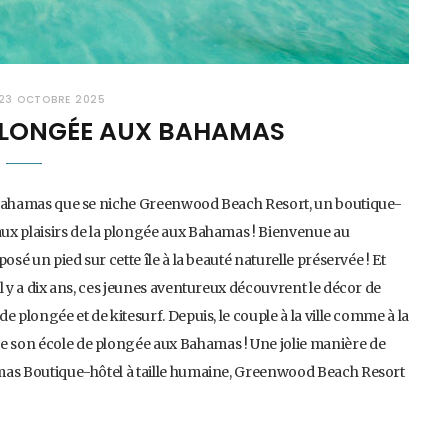
23 OCTOBRE 2025
PLONGÉE AUX BAHAMAS
des Bahamas que se niche Greenwood Beach Resort, un boutique-
 aux plaisirs de la plongée aux Bahamas ! Bienvenue au
posé un pied sur cette île à la beauté naturelle préservée ! Et
 Il y a dix ans, ces jeunes aventureux découvrent le décor de
de plongée et de kitesurf. Depuis, le couple à la ville comme à la
de son école de plongée aux Bahamas ! Une jolie manière de
hamas Boutique-hôtel à taille humaine, Greenwood Beach Resort