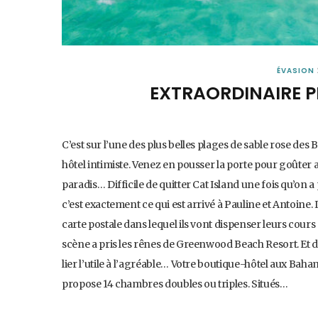
ÉVASION
EXTRAORDINAIRE 
C’est sur l’une des plus belles plages de sable rose 
hôtel intimiste. Venez en pousser la porte pour goûter
paradis… Difficile de quitter Cat Island une fois qu’on a 
c’est exactement ce qui est arrivé à Pauline et Antoine.
carte postale dans lequel ils vont dispenser leurs cours 
scène a pris les rênes de Greenwood Beach Resort. Et 
lier l’utile à l’agréable… Votre boutique-hôtel aux Ba
propose 14 chambres doubles ou triples. Situés…