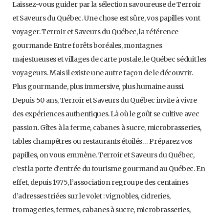
Laissez-vous guider par la sélection savoureuse de Terroir
et Saveurs du Québec. Une chose est sûre, vos papilles vont
voyager. Terroir et Saveurs du Québec, la référence
gourmande Entre forêts boréales, montagnes
majestueuses et villages de carte postale, le Québec séduit les
voyageurs. Mais il existe une autre façon de le découvrir.
Plus gourmande, plus immersive, plus humaine aussi.
Depuis 50 ans, Terroir et Saveurs du Québec invite à vivre
des expériences authentiques. Là où le goût se cultive avec
passion. Gîtes à la ferme, cabanes à sucre, microbrasseries,
tables champêtres ou restaurants étoilés… Préparez vos
papilles, on vous emmène. Terroir et Saveurs du Québec,
c’est la porte d’entrée du tourisme gourmand au Québec. En
effet, depuis 1975, l’association regroupe des centaines
d’adresses triées sur le volet : vignobles, cidreries,
fromageries, fermes, cabanes à sucre, microbrasseries,