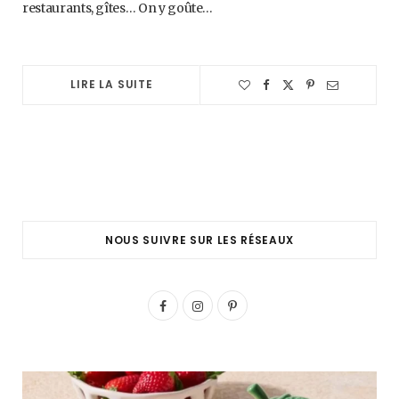
restaurants, gîtes… On y goûte…
LIRE LA SUITE
NOUS SUIVRE SUR LES RÉSEAUX
F
I
P
a
n
i
c
s
n
e
t
t