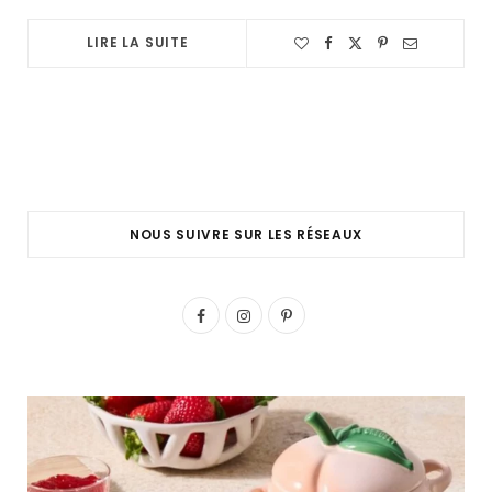
LIRE LA SUITE
NOUS SUIVRE SUR LES RÉSEAUX
F
I
P
a
n
i
c
s
n
e
t
t
b
a
e