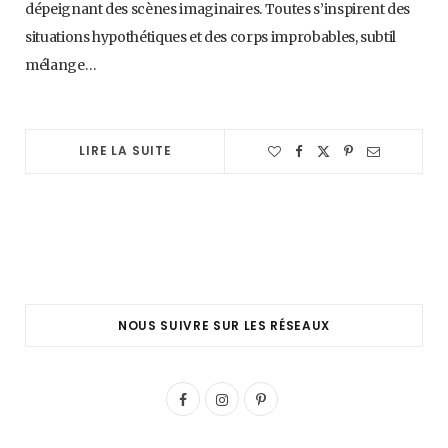
dépeignant des scènes imaginaires. Toutes s’inspirent des
situations hypothétiques et des corps improbables, subtil
mélange…
LIRE LA SUITE
NOUS SUIVRE SUR LES RÉSEAUX
F
I
P
a
n
i