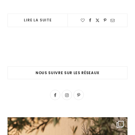
LIRE LA SUITE
NOUS SUIVRE SUR LES RÉSEAUX
F
I
P
a
n
i
c
s
n
e
t
t