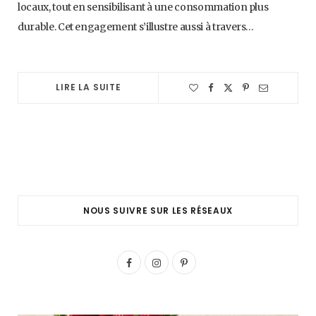
locaux, tout en sensibilisant à une consommation plus
durable. Cet engagement s’illustre aussi à travers…
LIRE LA SUITE
NOUS SUIVRE SUR LES RÉSEAUX
F
I
P
a
n
i
c
s
n