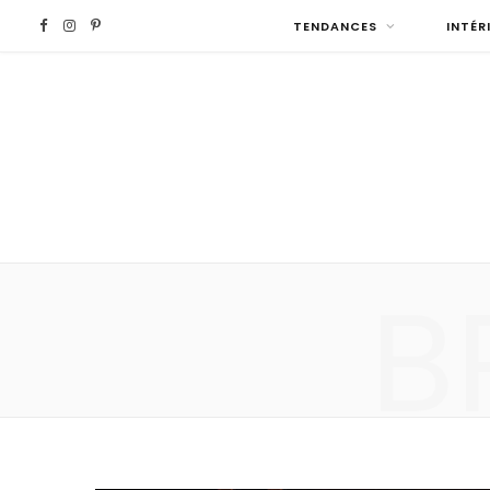
F
I
P
TENDANCES
INTÉR
a
n
i
c
s
n
e
t
t
b
a
e
B
o
g
r
o
r
e
k
a
s
m
t