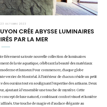
23 OCTOBRE 2023
 GUYON CRÉE ABYSSE LUMINAIRES
IRÉS PAR LA MER
e fièrement sa toute nouvelle collection de luminaires
lement de la vie aquatique, célébrant la beauté des matériaux
ment moderne et luxueux Pour commencer, chaque globe
tiste verrier de Montréal. À l’intérieur de chacun réside un petit
ture des oursins tout en soulignant l’expertise des artisans. Deux
ieur, ajoutant à l’ensemble une touche de mystère. Cette
e concept de luxe naturel, combinant confort visuel et lumière
raffinés. Une touche de magie et d’audace élégante au