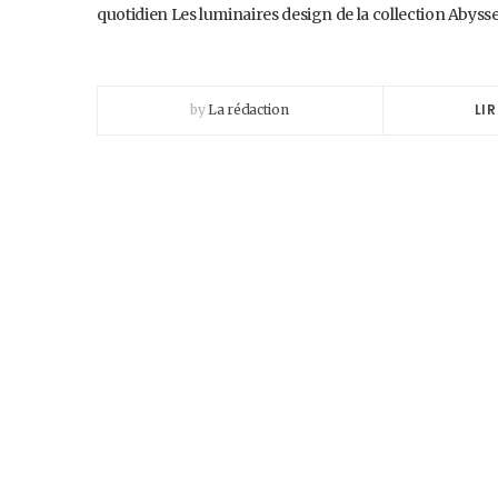
quotidien Les luminaires design de la collection Abysse
LIR
by
La rédaction