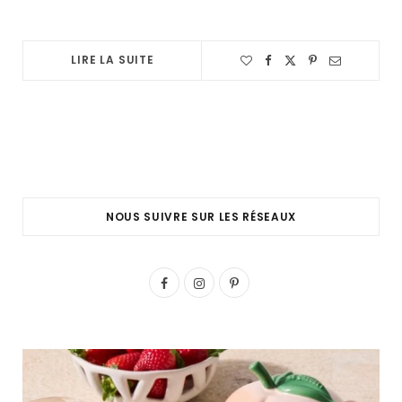
LIRE LA SUITE
NOUS SUIVRE SUR LES RÉSEAUX
F
I
P
a
n
i
c
s
n
e
t
t