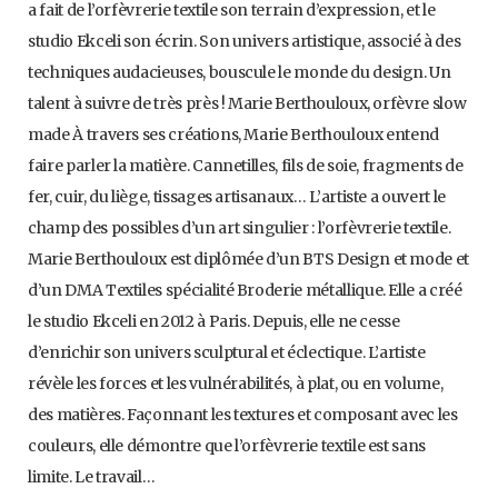
a fait de l’orfèvrerie textile son terrain d’expression, et le
studio Ekceli son écrin. Son univers artistique, associé à des
techniques audacieuses, bouscule le monde du design. Un
talent à suivre de très près ! Marie Berthouloux, orfèvre slow
made À travers ses créations, Marie Berthouloux entend
faire parler la matière. Cannetilles, fils de soie, fragments de
fer, cuir, du liège, tissages artisanaux… L’artiste a ouvert le
champ des possibles d’un art singulier : l’orfèvrerie textile.
Marie Berthouloux est diplômée d’un BTS Design et mode et
d’un DMA Textiles spécialité Broderie métallique. Elle a créé
le studio Ekceli en 2012 à Paris. Depuis, elle ne cesse
d’enrichir son univers sculptural et éclectique. L’artiste
révèle les forces et les vulnérabilités, à plat, ou en volume,
des matières. Façonnant les textures et composant avec les
couleurs, elle démontre que l’orfèvrerie textile est sans
limite. Le travail…