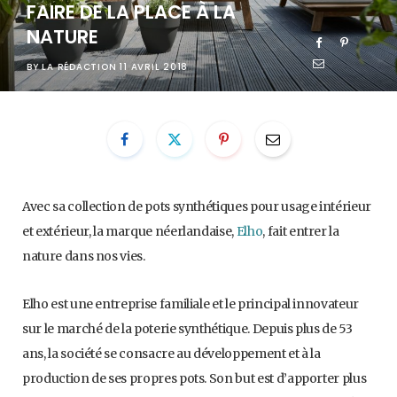
FAIRE DE LA PLACE À LA
NATURE
BY
LA RÉDACTION
11 AVRIL 2018
Avec sa collection de pots synthétiques pour usage intérieur
et extérieur, la marque néerlandaise,
Elho
, fait entrer la
nature dans nos vies.
Elho est une entreprise familiale et le principal innovateur
sur le marché de la poterie synthétique. Depuis plus de 53
ans, la société se consacre au développement et à la
production de ses propres pots. Son but est d’apporter plus