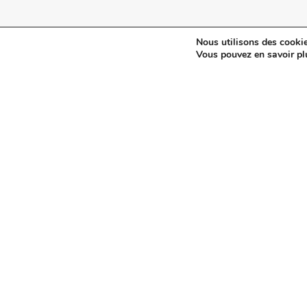
Nous utilisons des cookie
© 2024 Maisonetjardinmagazine.fr.
Mentions légales
et
pol
Vous pouvez en savoir pl