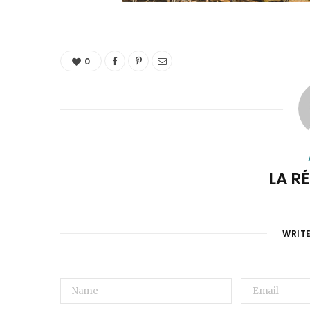
0
LA R
WRIT