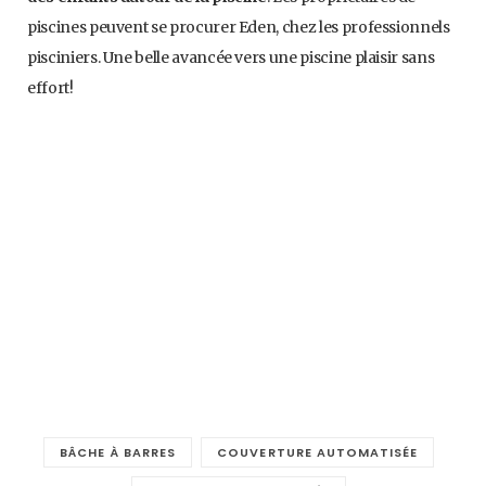
piscines peuvent se procurer Eden, chez les professionnels
pisciniers. Une belle avancée vers une piscine plaisir sans
effort!
Eden, fabriquée par APF en France s’adaptent à toutes les
configurations et à toutes les formes de piscines. Eden est
conforme à la norme NF P90-308 pour assurer la
sécurité
des enfants autour de la piscine
. Les propriétaires de
piscines peuvent se procurer Eden, chez les professionnels
pisciniers. Une belle avancée vers une piscine plaisir sans
effort!
BÂCHE À BARRES
COUVERTURE AUTOMATISÉE