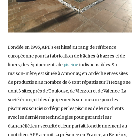
Fondée en 1995, APF s’est hissé au rang de référence
européenne pour la fabrication de
bâches à barres
et de
liners, des équipements de
piscine
indispensables. Sa
maison-mère, est située à Annonay, en Ardèche et ses sites
de production au nombre de 6 sont répartis sur l’Hexagone
dont 3 sites, près de Toulouse, de Vierzon et de Valence. La
société conçoit des équipements sur-mesure pour les
pisciniers soucieux d’équiper les piscines de leurs clients
avec les dernières technologies pour garantir leur
étanchéité, leur sécurité et leur parfait fonctionnement au
quotidien. APF accroit sa présence en France, au Benelux,