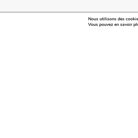
Nous utilisons des cookie
© 2024 Maisonetjardinmagazine.fr.
Mentions légales
et
pol
Vous pouvez en savoir pl