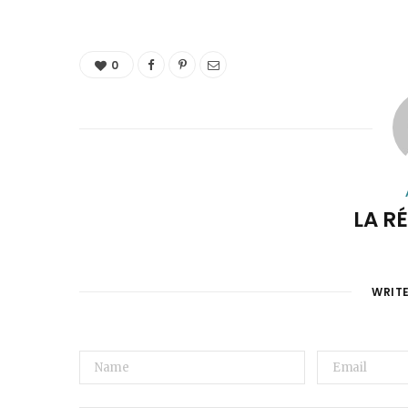
0
LA R
WRIT