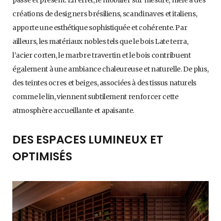
passé et présent. En effet, le mobilier sur mesure, mêlé à des
créations de designers brésiliens, scandinaves et italiens,
apporte une esthétique sophistiquée et cohérente. Par
ailleurs, les matériaux nobles tels que le bois Late terra,
l’acier corten, le marbre travertin et le bois contribuent
également à une ambiance chaleureuse et naturelle. De plus,
des teintes ocres et beiges, associées à des tissus naturels
comme le lin, viennent subtilement renforcer cette
atmosphère accueillante et apaisante.
DES ESPACES LUMINEUX ET
OPTIMISÉS