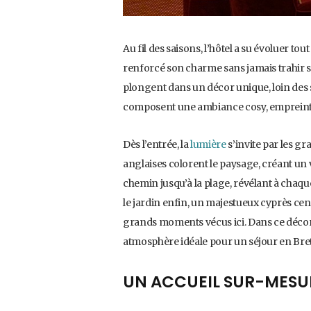
Au fil des saisons, l’hôtel a su évoluer t
renforcé son charme sans jamais trahir son
plongent dans un décor unique, loin des st
composent une ambiance cosy, empreinte 
Dès l’entrée, la
lumière
s’invite par les gr
anglaises colorent le paysage, créant un v
chemin jusqu’à la plage, révélant à chaqu
le jardin enfin, un majestueux cyprès cente
grands moments vécus ici. Dans ce déco
atmosphère idéale pour un séjour en Br
UN ACCUEIL SUR-MESUR