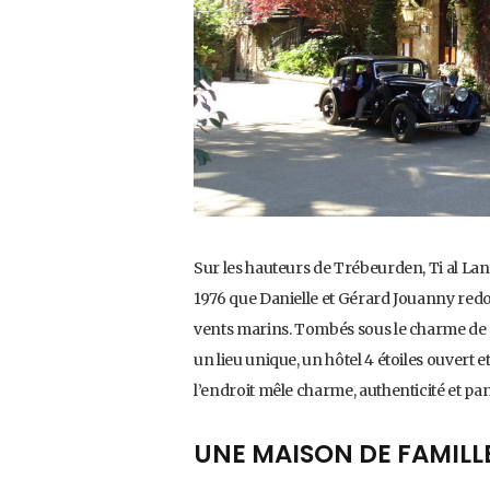
Sur les hauteurs de Trébeurden, Ti al Lan
1976 que Danielle et Gérard Jouanny redo
vents marins. Tombés sous le charme de c
un lieu unique, un hôtel 4 étoiles ouvert
l’endroit mêle charme, authenticité et p
UNE MAISON DE FAMILL