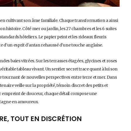
out en cultivant son âme familiale. Chaque transformation a ainsi
 histoire. Côté mer ou jardin, les 27 chambres et les 6 suites
andards hôteliers. Le papier peint et les rideaux fleuris
d’un esprit d’antan rehaussé d’une touche anglaise.
andes baies vitrées. Sur les terrasses étagées, glycines et roses
éritable tableau vivant. Un sentier secret trace quant à lui son
e tournant de nouvelles perspectives entre terre et mer. Dans
naire veille sur la propriété, témoin discret des petits et
r empreint de douceur, chaque détail compose une
etagne en amoureux.
E, TOUT EN DISCRÉTION