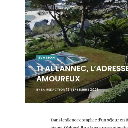
ÉVASION
TI AL LANNEC, L’ADRES
AMOUREUX
BY
LA RÉDACTION
12 SEPTEMBRE 2025
Dans le silence complice d’un séjour en 
atouts. D’abord, il y a la vue, vaste et apa