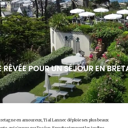
SE RÊVÉE POUR UN SÉJOUR EN BRE
Bretagne en amoureux, Ti al Lannec déploie ses plus beaux
isante, qui s’ouvre sur l’océan. Ensuite viennent les jardins