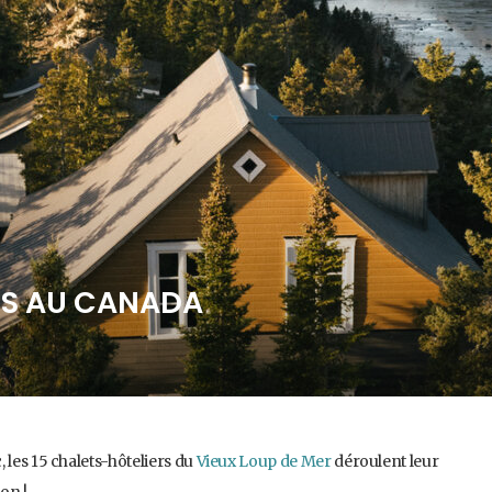
RS AU CANADA
 les 15 chalets-hôteliers du
Vieux Loup de Mer
déroulent leur
on !