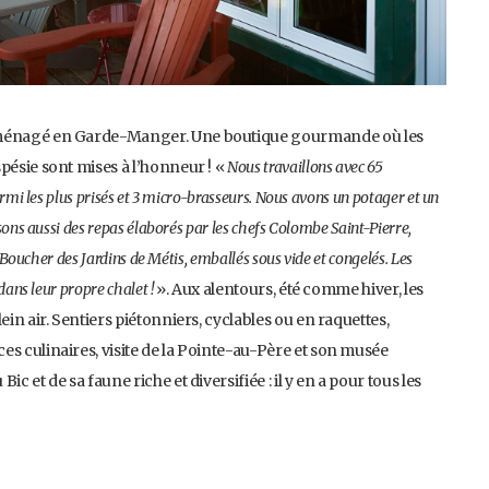
 aménagé en Garde-Manger. Une boutique gourmande où les
pésie sont mises à l’honneur ! «
Nous travaillons avec 65
rmi les plus prisés et 3 micro-brasseurs. Nous avons un potager et un
ons aussi des repas élaborés par les chefs Colombe Saint-Pierre,
 Boucher des Jardins de Métis, emballés sous vide et congelés. Les
dans leur propre chalet !
». Aux alentours, été comme hiver, les
ein air. Sentiers piétonniers, cyclables ou en raquettes,
s culinaires, visite de la Pointe-au-Père et son musée
c et de sa faune riche et diversifiée : il y en a pour tous les