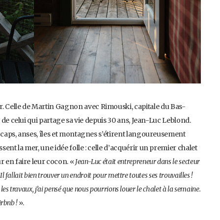
 Celle de Martin Gagnon avec Rimouski, capitale du Bas-
i de celui qui partage sa vie depuis 30 ans, Jean-Luc Leblond.
s caps, anses, îles et montagnes s’étirent langoureusement
ent la mer, une idée folle : celle d’acquérir un premier chalet
r en faire leur cocon. «
Jean-Luc était entrepreneur dans le secteur
l fallait bien trouver un endroit pour mettre toutes ses trouvailles !
les travaux, j’ai pensé que nous pourrions louer le chalet à la semaine.
irbnb !
».