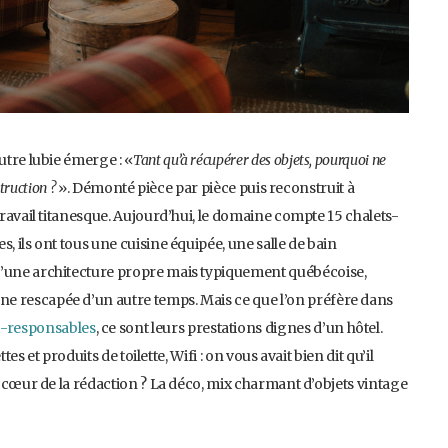
utre lubie émerge : «
Tant qu’à récupérer des objets, pourquoi ne
struction ?
». Démonté pièce par pièce puis reconstruit à
travail titanesque. Aujourd’hui, le domaine compte 15 chalets-
, ils ont tous une cuisine équipée, une salle de bain
d’une architecture propre mais typiquement québécoise,
e rescapée d’un autre temps. Mais ce que l’on préfère dans
-responsables
, ce sont leurs prestations dignes d’un hôtel.
ttes et produits de toilette, Wifi : on vous avait bien dit qu’il
de cœur de la rédaction ? La déco, mix charmant d’objets vintage