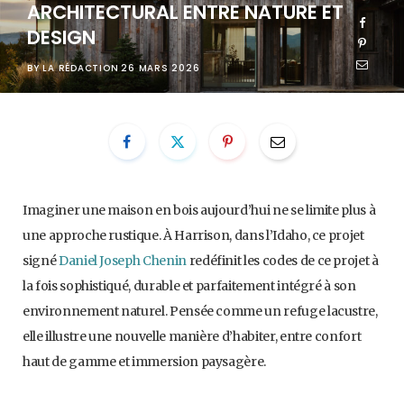
ARCHITECTURAL ENTRE NATURE ET
DESIGN
BY
LA RÉDACTION
26 MARS 2026
Imaginer une maison en bois aujourd’hui ne se limite plus à
une approche rustique. À Harrison, dans l’Idaho, ce projet
signé
Daniel Joseph Chenin
redéfinit les codes de ce projet à
la fois sophistiqué, durable et parfaitement intégré à son
environnement naturel. Pensée comme un refuge lacustre,
elle illustre une nouvelle manière d’habiter, entre confort
haut de gamme et immersion paysagère.