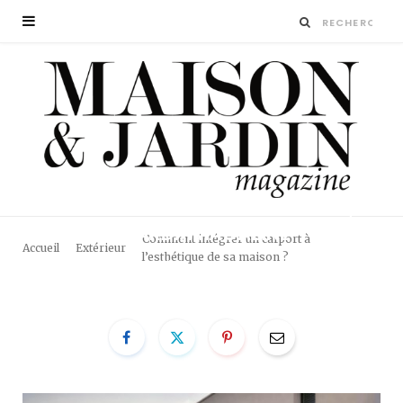
CARPORT-DIRECT
USINE-
MAISON
ET
JARDIN
MAGAZINE
Comment intégrer un carport à
Accueil
Extérieur
l’esthétique de sa maison ?
BY
LA RÉDACTION
26 MAI 2026