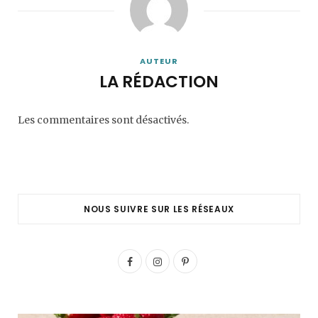
AUTEUR
LA RÉDACTION
Les commentaires sont désactivés.
NOUS SUIVRE SUR LES RÉSEAUX
F
I
P
a
n
i
c
s
n