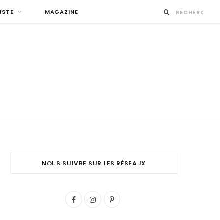
ISTE
MAGAZINE
NOUS SUIVRE SUR LES RÉSEAUX
F
I
P
a
n
i