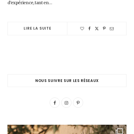
d’expérience, tant en…
LIRE LA SUITE
NOUS SUIVRE SUR LES RÉSEAUX
F
I
P
a
n
i
c
s
n
e
t
t