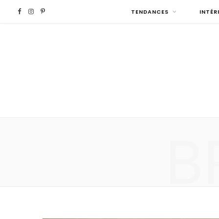
F
I
P
TENDANCES
INTÉR
a
n
i
c
s
n
e
t
t
b
a
e
B
o
g
r
o
r
e
k
a
s
m
t