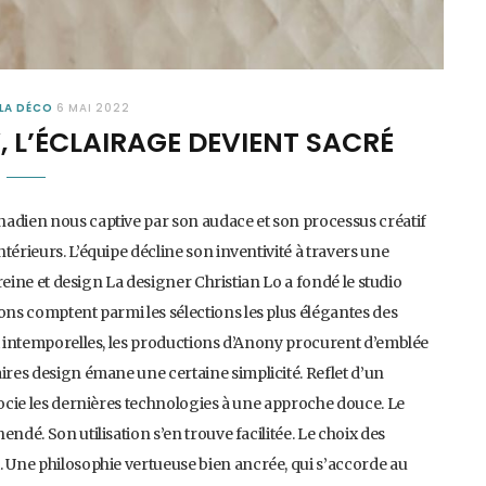
LA DÉCO
6 MAI 2022
 L’ÉCLAIRAGE DEVIENT SACRÉ
nadien nous captive par son audace et son processus créatif
térieurs. L’équipe décline son inventivité à travers une
 reine et design La designer Christian Lo a fondé le studio
ons comptent parmi les sélections les plus élégantes des
et intemporelles, les productions d’Anony procurent d’emblée
ires design émane une certaine simplicité. Reflet d’un
socie les dernières technologies à une approche douce. Le
ndé. Son utilisation s’en trouve facilitée. Le choix des
. Une philosophie vertueuse bien ancrée, qui s’accorde au