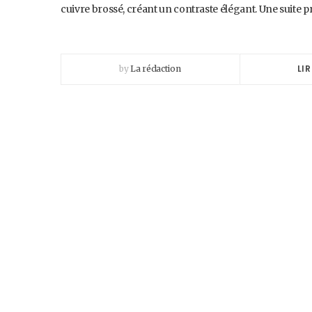
cuivre brossé, créant un contraste élégant. Une suite p
LIR
by
La rédaction