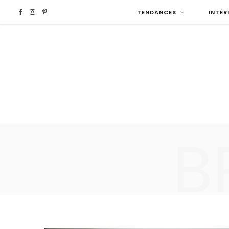
F
I
P
TENDANCES
INTÉR
a
n
i
c
s
n
e
t
t
b
a
e
B
o
g
r
o
r
e
k
a
s
m
t