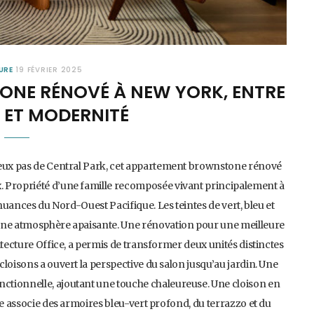
URE
19 FÉVRIER 2025
NE RÉNOVÉ À NEW YORK, ENTRE
 ET MODERNITÉ
deux pas de Central Park, cet appartement brownstone rénové
. Propriété d’une famille recomposée vivant principalement à
 nuances du Nord-Ouest Pacifique. Les teintes de vert, bleu et
 une atmosphère apaisante. Une rénovation pour une meilleure
itecture Office, a permis de transformer deux unités distinctes
loisons a ouvert la perspective du salon jusqu’au jardin. Une
ctionnelle, ajoutant une touche chaleureuse. Une cloison en
ne associe des armoires bleu-vert profond, du terrazzo et du