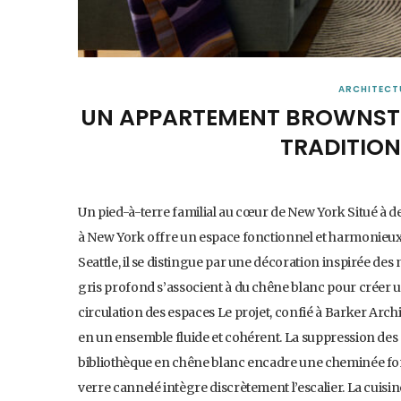
ARCHITECT
UN APPARTEMENT BROWNSTO
TRADITION
Un pied-à-terre familial au cœur de New York Situé à 
à New York offre un espace fonctionnel et harmonieux
Seattle, il se distingue par une décoration inspirée des
gris profond s’associent à du chêne blanc pour créer
circulation des espaces Le projet, confié à Barker Arch
en un ensemble fluide et cohérent. La suppression des c
bibliothèque en chêne blanc encadre une cheminée fon
verre cannelé intègre discrètement l’escalier. La cuisi