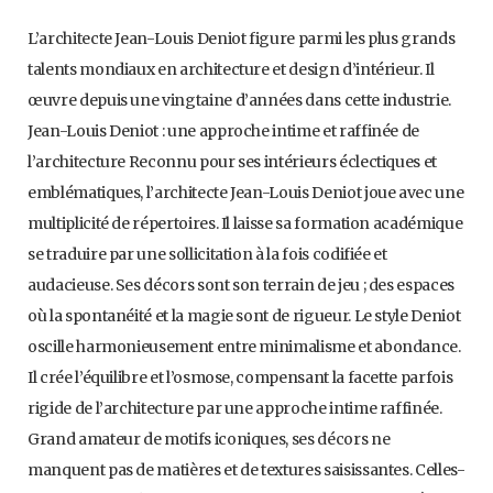
L’architecte Jean-Louis Deniot figure parmi les plus grands
talents mondiaux en architecture et design d’intérieur. Il
œuvre depuis une vingtaine d’années dans cette industrie.
Jean-Louis Deniot : une approche intime et raffinée de
l’architecture Reconnu pour ses intérieurs éclectiques et
emblématiques, l’architecte Jean-Louis Deniot joue avec une
multiplicité de répertoires. Il laisse sa formation académique
se traduire par une sollicitation à la fois codifiée et
audacieuse. Ses décors sont son terrain de jeu ; des espaces
où la spontanéité et la magie sont de rigueur. Le style Deniot
oscille harmonieusement entre minimalisme et abondance.
Il crée l’équilibre et l’osmose, compensant la facette parfois
rigide de l’architecture par une approche intime raffinée.
Grand amateur de motifs iconiques, ses décors ne
manquent pas de matières et de textures saisissantes. Celles-