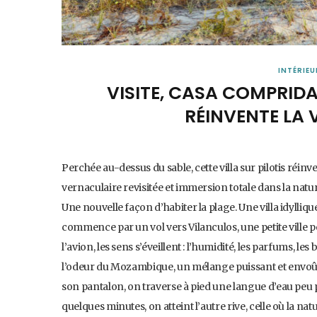
INTÉRIEU
VISITE, CASA COMPRIDA 
RÉINVENTE LA 
Perchée au-dessus du sable, cette villa sur pilotis réin
vernaculaire revisitée et immersion totale dans la nat
Une nouvelle façon d’habiter la plage. Une villa idyl
commence par un vol vers Vilanculos, une petite ville p
l’avion, les sens s’éveillent : l’humidité, les parfums, 
l’odeur du Mozambique, un mélange puissant et envoûtan
son pantalon, on traverse à pied une langue d’eau peu 
quelques minutes, on atteint l’autre rive, celle où la nat