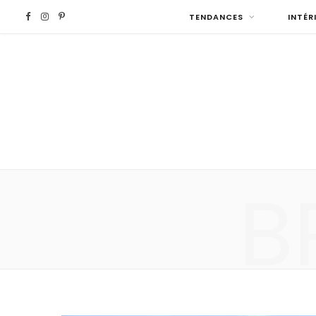
F
I
P
TENDANCES
INTÉR
a
n
i
c
s
n
e
t
t
b
a
e
B
o
g
r
o
r
e
k
a
s
m
t