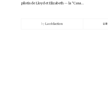
pilotis de Lloyd et Elizabeth — la “Casa…
LIR
by
La rédaction