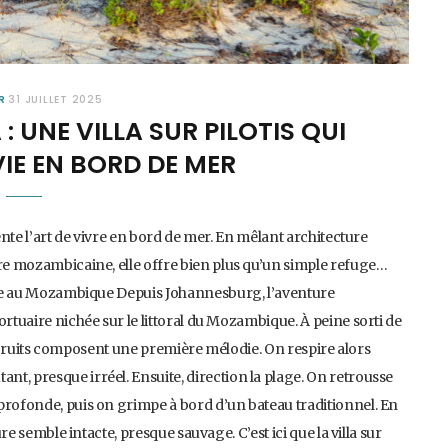
R
31 JUILLET 2025
: UNE VILLA SUR PILOTIS QUI
VIE EN BORD DE MER
vente l’art de vivre en bord de mer. En mêlant architecture
ure mozambicaine, elle offre bien plus qu’un simple refuge…
lique au Mozambique Depuis Johannesburg, l’aventure
ortuaire nichée sur le littoral du Mozambique. À peine sorti de
les bruits composent une première mélodie. On respire alors
t, presque irréel. Ensuite, direction la plage. On retrousse
profonde, puis on grimpe à bord d’un bateau traditionnel. En
ure semble intacte, presque sauvage. C’est ici que la villa sur