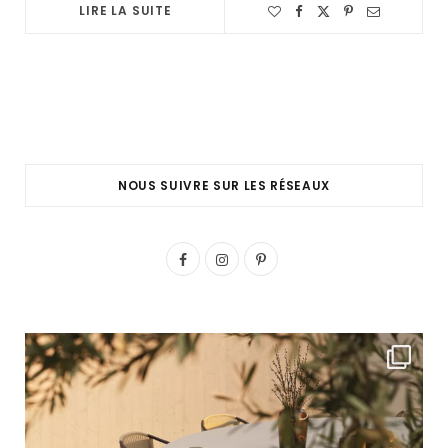
LIRE LA SUITE
NOUS SUIVRE SUR LES RÉSEAUX
F
I
P
a
n
i
c
s
n
e
t
t
b
a
e
o
g
r