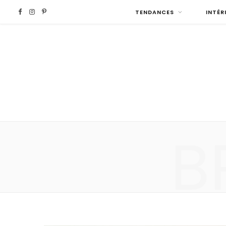
F
I
P
TENDANCES
INTÉR
a
n
i
c
s
n
e
t
t
b
a
e
B
o
g
r
o
r
e
k
a
s
m
t