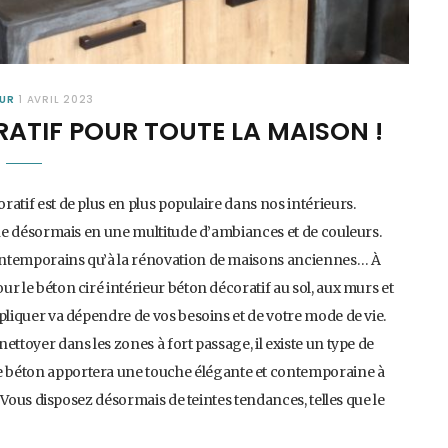
EUR
1 AVRIL 2023
RATIF POUR TOUTE LA MAISON !
oratif est de plus en plus populaire dans nos intérieurs.
cline désormais en une multitude d’ambiances et de couleurs.
 contemporains qu’à la rénovation de maisons anciennes… À
our le béton ciré intérieur béton décoratif au sol, aux murs et
appliquer va dépendre de vos besoins et de votre mode de vie.
nettoyer dans les zones à fort passage, il existe un type de
le béton apportera une touche élégante et contemporaine à
l ! Vous disposez désormais de teintes tendances, telles que le