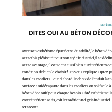
EXTÉRI
DITES OUI AU BÉTON DÉCO
Avec son esthétisme épuré et sa durabilité, le béton déc
Autrefois plébiscité pour son style industriel, il se dé
Autre avantage, il convient aussi bien aux intérieurs
condition de bien le choisir ! On vous explique. Optez p
dans les escaliers Tout d’abord, le choix de l’enduit à 
Surface antidérapante dans les escaliers ou sol facile à 
béton décoratif pour chaque besoin. Côté esthétisme, 
votre intérieur. Mais, exit le traditionnel gris industrie
terracotta,…