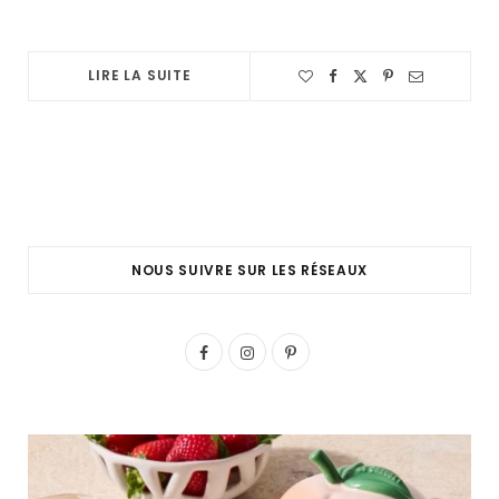
LIRE LA SUITE
NOUS SUIVRE SUR LES RÉSEAUX
F
I
P
a
n
i
c
s
n
e
t
t